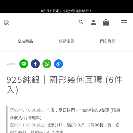
8月月初限定｜指定分類滿件88折！
8月月初限定｜指定分類滿件88折！
線在，好事發生｜祈願新品 第2件享9折
🌸新會員限定🌸註冊送$100購物金
全站商品
熱銷推薦
門市資訊
8月月初限定｜指定分類滿件88折！
分享到
925純銀｜圓形幾何耳環 (6件
入)
至
08/10 16:00
截止
全店，夏日快閃 - 全館滿$699免運 (限超
商取貨/台灣地區)
至
08/11 03:00
截止
指定分類，滿2件9折、3件88折 ※買一送一
聯名商品、特價品不列入優惠