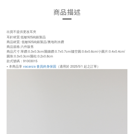
商品描述
出貨不提供更改耳夾
耳針材質:低敏925純銀製品
商品材質: 低敏925純銀製品/奧地利水鑽
商品規格:六件販售
商品尺寸:單鑽:0.3x0.3cm/圓鑲鑽:0.7x0.7cm/鏤空圓:0.6x0.6cm/小圓片:0.4x0.4cm/
圓珠:0.3x0.3cm/圓柱:0.2x0.8cm
款式號碼：91003015
⭑ 本商品享
vacanza 會員終身保固
（適用於 2025/5/1 起之訂單）