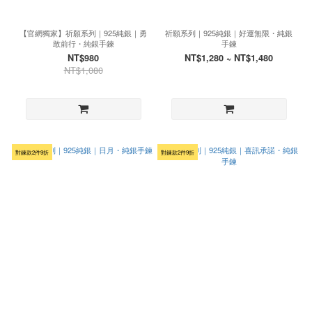
【官網獨家】祈願系列｜925純銀｜勇
祈願系列｜925純銀｜好運無限・純銀
敢前行・純銀手鍊
手鍊
NT$980
NT$1,280 ~ NT$1,480
NT$1,080
對鍊款2件9折
對鍊款2件9折