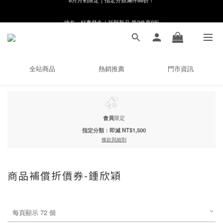
線在，好事發生｜祈願新品 第2件享9折
8月月初限定｜指定分類滿件88折！
🌸新會員限定🌸註冊送$100購物金
8月月初限定｜指定分類滿件88折！
全站商品
熱銷推薦
門市資訊
會員
限定
指定分類：即減 NT$1,500
條款與細則
商品補償折價券-鍾欣穎
每頁顯示 72 個