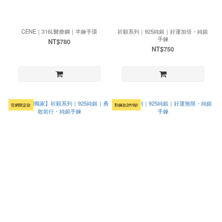
CENE｜316L醫療鋼｜半鍊手環
祈願系列｜925純銀｜好運加倍・純銀
手鍊
NT$780
NT$750
官網限定款
對鍊款2件9折