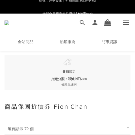
8月月初限定｜指定分類滿件88折！
🌸新會員限定🌸註冊送$100購物金
8月月初限定｜指定分類滿件88折！
全站商品
熱銷推薦
門市資訊
會員
限定
指定分類：即減 NT$830
條款與細則
商品保固折價券-Fion Chan
每頁顯示 72 個