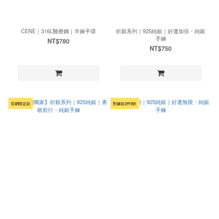
CENE｜316L醫療鋼｜半鍊手環
祈願系列｜925純銀｜好運加倍・純銀
手鍊
NT$780
NT$750
官網限定款
對鍊款2件9折