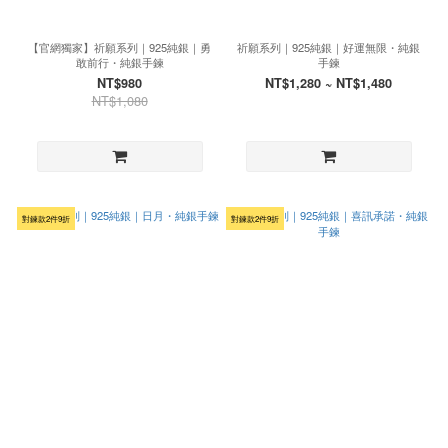
【官網獨家】祈願系列｜925純銀｜勇
祈願系列｜925純銀｜好運無限・純銀
敢前行・純銀手鍊
手鍊
NT$980
NT$1,280 ~ NT$1,480
NT$1,080
對鍊款2件9折
對鍊款2件9折