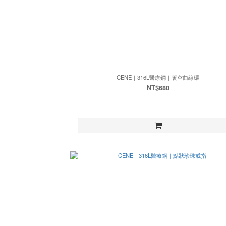
CENE｜316L醫療鋼｜簍空曲線環
NT$680