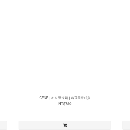
CENE｜316L醫療鋼｜豌豆圖章戒指
NT$780