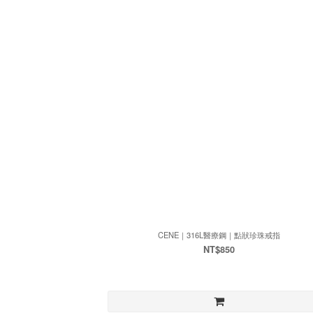
CENE｜316L醫療鋼｜點狀珍珠戒指
NT$850