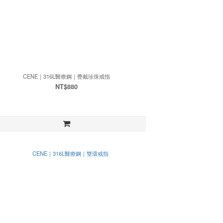
CENE｜316L醫療鋼｜疊戴珍珠戒指
NT$880