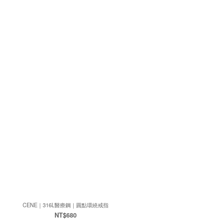
CENE｜316L醫療鋼｜圓點環繞戒指
NT$680