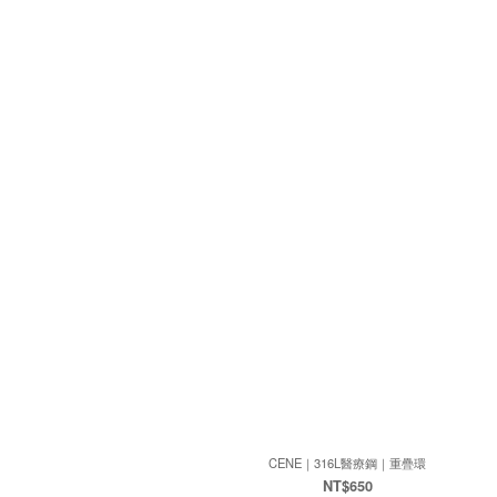
CENE｜316L醫療鋼｜重疊環
NT$650