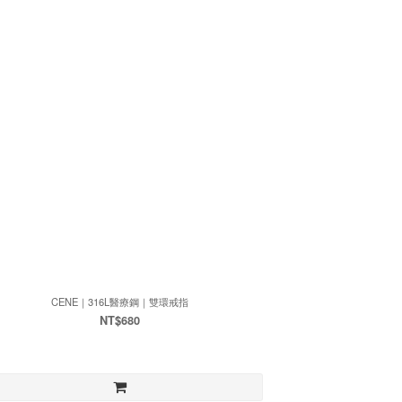
CENE｜316L醫療鋼｜雙環戒指
NT$680