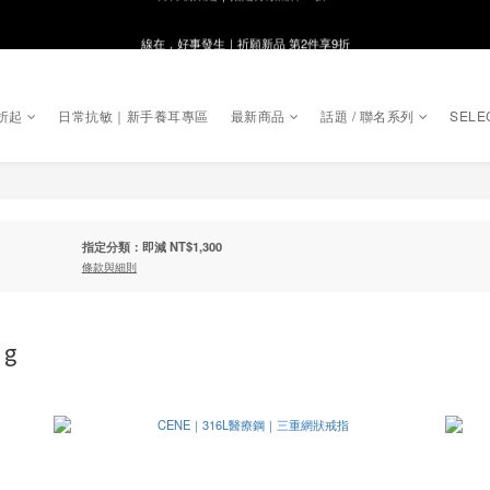
線在，好事發生｜祈願新品 第2件享9折
8月月初限定｜指定分類滿件88折！
🌸新會員限定🌸註冊送$100購物金
折起
日常抗敏｜新手養耳專區
最新商品
話題 / 聯名系列
SELE
8月月初限定｜指定分類滿件88折！
指定分類：即減 NT$1,300
條款與細則
ng