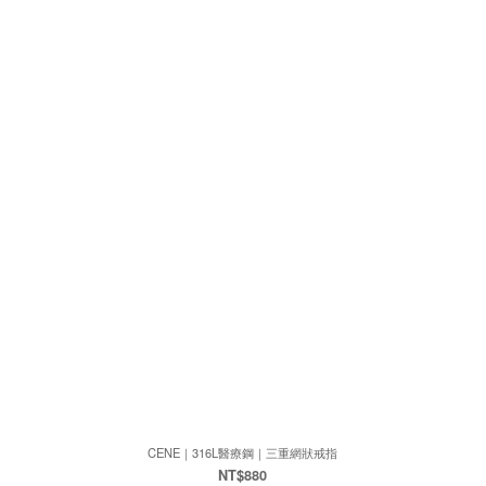
CENE｜316L醫療鋼｜三重網狀戒指
NT$880