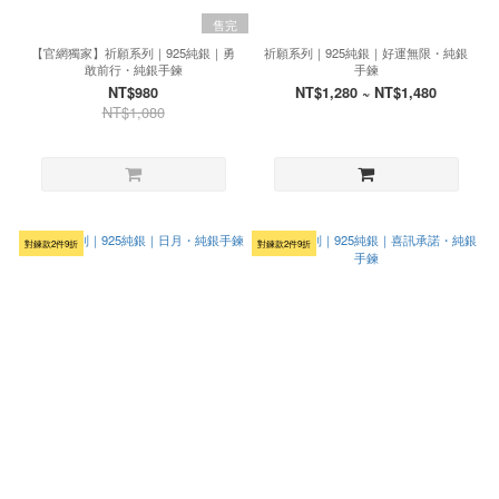
售完
【官網獨家】祈願系列｜925純銀｜勇
祈願系列｜925純銀｜好運無限・純銀
敢前行・純銀手鍊
手鍊
NT$980
NT$1,280 ~ NT$1,480
NT$1,080
對鍊款2件9折
對鍊款2件9折