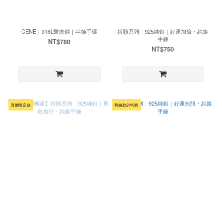
CENE｜316L醫療鋼｜半鍊手環
祈願系列｜925純銀｜好運加倍・純銀
手鍊
NT$780
NT$750
官網限定款
對鍊款2件9折