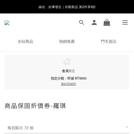
8月月初限定｜指定分類滿件88折！
🌸新會員限定🌸註冊送$100購物金
8月月初限定｜指定分類滿件88折！
全站商品
熱銷推薦
門市資訊
會員
限定
指定分類：即減 NT$950
條款與細則
商品保固折價券-羅琪
每頁顯示 72 個