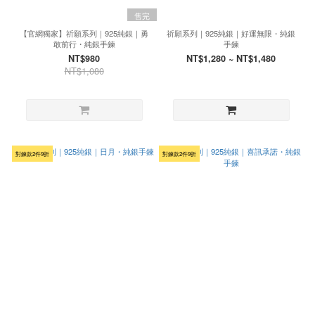
售完
【官網獨家】祈願系列｜925純銀｜勇
祈願系列｜925純銀｜好運無限・純銀
敢前行・純銀手鍊
手鍊
NT$980
NT$1,280 ~ NT$1,480
NT$1,080
對鍊款2件9折
對鍊款2件9折