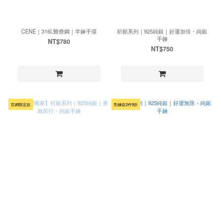
CENE｜316L醫療鋼｜半鍊手環
祈願系列｜925純銀｜好運加倍・純銀
手鍊
NT$780
NT$750
官網限定款
對鍊款2件9折