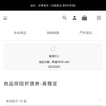
8月月初限定｜指定分類滿件88折！
🌸新會員限定🌸註冊送$100購物金
8月月初限定｜指定分類滿件88折！
全站商品
熱銷推薦
門市資訊
會員
限定
指定分類：即減 NT$1,050
條款與細則
商品保固折價券-黃雅宣
每頁顯示 72 個