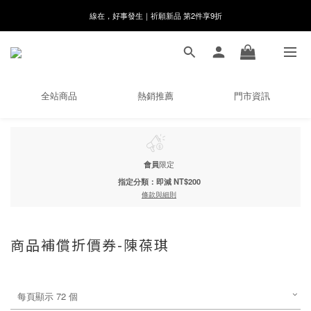
線在，好事發生｜祈願新品 第2件享9折
8月月初限定｜指定分類滿件88折！
🌸新會員限定🌸註冊送$100購物金
8月月初限定｜指定分類滿件88折！
全站商品
熱銷推薦
門市資訊
會員
限定
指定分類：即減 NT$200
條款與細則
商品補償折價券-陳葆琪
每頁顯示 72 個