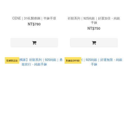
CENE｜316L醫療鋼｜半鍊手環
祈願系列｜925純銀｜好運加倍・純銀
手鍊
NT$780
NT$750
官網限定款
對鍊款2件9折