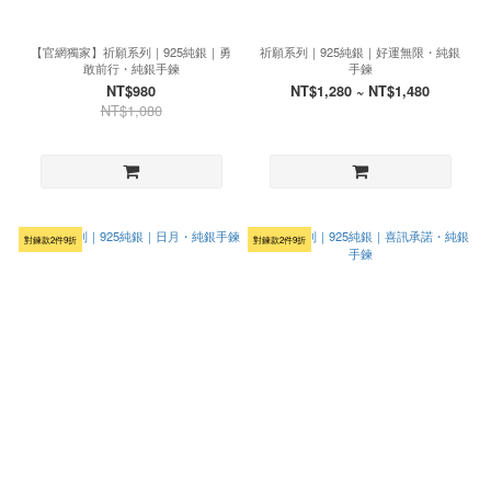
【官網獨家】祈願系列｜925純銀｜勇
祈願系列｜925純銀｜好運無限・純銀
敢前行・純銀手鍊
手鍊
NT$980
NT$1,280 ~ NT$1,480
NT$1,080
對鍊款2件9折
對鍊款2件9折