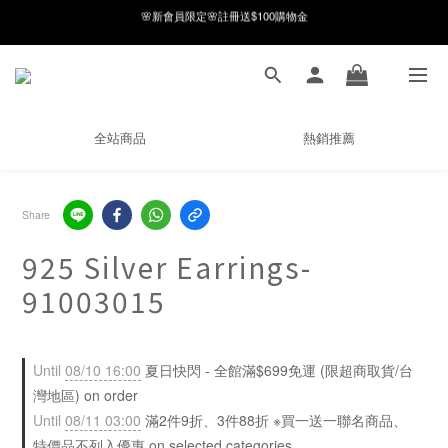
8月月初限定｜指定分類滿件88折！
8月月初限定｜指定分類滿件88折！
線在，好事發生｜祈願新品 第2件享9折
🌸新會員限定🌸註冊送$100購物金
全站商品
熱銷推薦
8月月初限定｜指定分類滿件88折！
Share
925 Silver Earrings-
91003015
Until
08/10 16:00
夏日快閃 - 全館滿$699免運 (限超商取貨/台
灣地區) on order
Until
08/11 03:00
滿2件9折、3件88折 ※買一送一聯名商品、
特價品不列入優惠 on selected categories