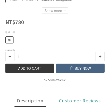
Show more
NT$780
款式
: 銀
銀
Quantity
ADD TO CART
BUY NOW
Add to Wishlist
Description
Customer Reviews