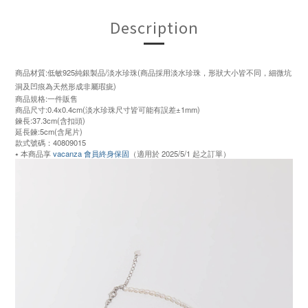
Description
商品材質:低敏925純銀製品/淡水珍珠(商品採用淡水珍珠，形狀大小皆不同，細微坑
洞及凹痕為天然形成非屬瑕疵)
商品規格:一件販售
商品尺寸:0.4x0.4cm(淡水珍珠尺寸皆可能有誤差±1mm)
鍊長:37.3cm(含扣頭)
延長鍊:5cm(含尾片)
款式號碼：40809015
⭑ 本商品享
vacanza 會員終身保固
（適用於 2025/5/1 起之訂單）