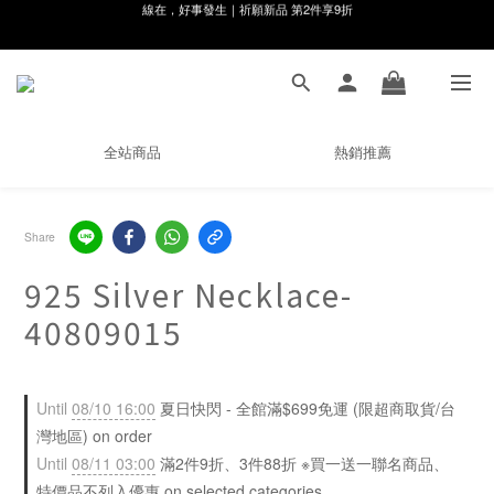
8月月初限定｜指定分類滿件88折！
🌸新會員限定🌸註冊送$100購物金
8月月初限定｜指定分類滿件88折！
全站商品
熱銷推薦
Share
925 Silver Necklace-
40809015
Until
08/10 16:00
夏日快閃 - 全館滿$699免運 (限超商取貨/台
灣地區) on order
Until
08/11 03:00
滿2件9折、3件88折 ※買一送一聯名商品、
特價品不列入優惠 on selected categories