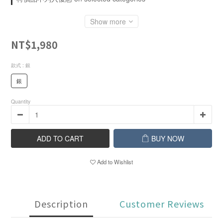
Show more
NT$1,980
款式
: 銀
銀
Quantity
ADD TO CART
BUY NOW
Add to Wishlist
Description
Customer Reviews