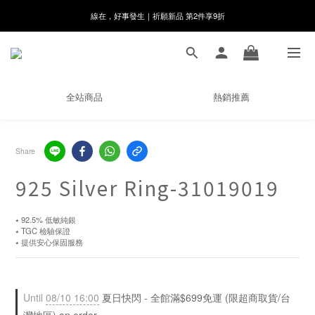
8月月初限定｜指定分類滿件88折！
🌸新會員限定🌸註冊送$100購物金
8月月初限定｜指定分類滿件88折！
全站商品
熱銷推薦
Share
925 Silver Ring-31019019
⭑ 92.5% 低敏純銀
⭑ TGC 檢驗保證
⭑ 提供安心保固服務
Until
08/10 16:00
夏日快閃 - 全館滿$699免運 (限超商取貨/台