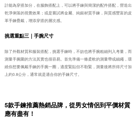
計能為穿搭加分，在服飾搭配上，可以將手鍊與簡潔的配件搭配，營造出
乾淨俐落的視覺效果；或是嘗試將金屬、純銀材質手鍊，與質感豐富的皮
革手鍊疊戴，增添穿搭的層次感。
挑選重點三｜手腕尺寸
除了外觀材質和服裝搭配，挑選手鍊時，不妨也將手腕粗細列入考量，而
測量手腕圍的方法其實也很容易。首先準備一條柔軟的測量帶或細繩，環
繞你想要佩戴手鍊的手腕一圈，適度緊貼但不勒緊，測量後將所得尺寸加
上約0.8公分，通常就是適合你的手鍊尺寸。
5款手鍊推薦熱銷品牌，從男女情侶到平價材質
應有盡有！