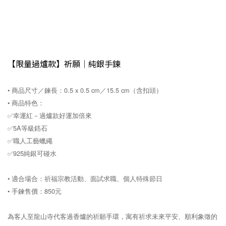
【限量過爐款】祈願｜純銀手鍊
• 商品尺寸／鍊長：0.5 x 0.5 cm／15.5 cm（含扣頭）
• 商品特色：
✅幸運紅－過爐款好運加倍來
✅5A等級鋯石
✅職人工藝蠟繩
✅925純銀可碰水
• 適合場合：祈福宗教活動、面試求職、個人特殊節日
• 手鍊售價：850元
為客人至龍山寺代客過香爐的祈願手環，寓有祈求未來平安、順利象徵的