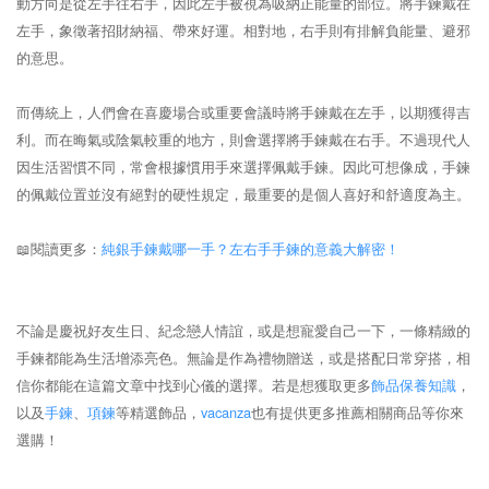
動方向是從左手往右手，因此左手被視為吸納正能量的部位。將手鍊戴在
左手，象徵著招財納福、帶來好運。相對地，右手則有排解負能量、避邪
的意思。
而傳統上，人們會在喜慶場合或重要會議時將手鍊戴在左手，以期獲得吉
利。而在晦氣或陰氣較重的地方，則會選擇將手鍊戴在右手。不過現代人
因生活習慣不同，常會根據慣用手來選擇佩戴手鍊。因此可想像成，手鍊
的佩戴位置並沒有絕對的硬性規定，最重要的是個人喜好和舒適度為主。
📖閱讀更多：
純銀手鍊戴哪一手？左右手手鍊的意義大解密！
不論是慶祝好友生日、紀念戀人情誼，或是想寵愛自己一下，一條精緻的
手鍊都能為生活增添亮色。無論是作為禮物贈送，或是搭配日常穿搭，相
信你都能在這篇文章中找到心儀的選擇。若是想獲取更多
飾品保養知識
，
以及
手鍊
、
項鍊
等精選飾品，
vacanza
也有提供更多推薦相關商品等你來
選購！