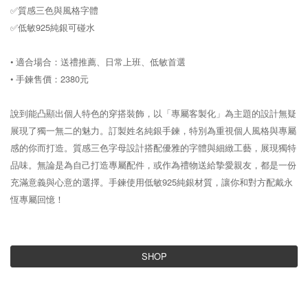
✅質感三色與風格字體
✅低敏925純銀可碰水
• 適合場合：送禮推薦、日常上班、低敏首選
• 手鍊售價：2380元
說到能凸顯出個人特色的穿搭裝飾，以「專屬客製化」為主題的設計無疑
展現了獨一無二的魅力。訂製姓名純銀手鍊，特別為重視個人風格與專屬
感的你而打造。質感三色字母設計搭配優雅的字體與細緻工藝，展現獨特
品味。無論是為自己打造專屬配件，或作為禮物送給摯愛親友，都是一份
充滿意義與心意的選擇。手鍊使用低敏925純銀材質，讓你和對方配戴永
恆專屬回憶！
SHOP