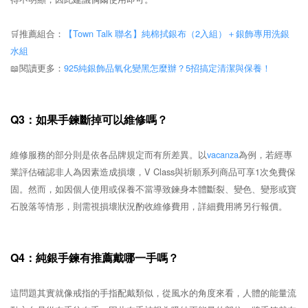
🛒推薦組合：
【Town Talk 聯名】純棉拭銀布（2入組）＋銀飾專用洗銀
水組
📖閱讀更多：
925純銀飾品氧化變黑怎麼辦？5招搞定清潔與保養！
Q3：如果手鍊斷掉可以維修嗎？
維修服務的部分則是依各品牌規定而有所差異。以
vacanza
為例，若經專
業評估確認非人為因素造成損壞，V Class與祈願系列商品可享1次免費保
固。然而，如因個人使用或保養不當導致鍊身本體斷裂、變色、變形或寶
石脫落等情形，則需視損壞狀況酌收維修費用，詳細費用將另行報價。
Q4：純銀手鍊有推薦戴哪一手嗎？
這問題其實就像戒指的手指配戴類似，從風水的角度來看，人體的能量流