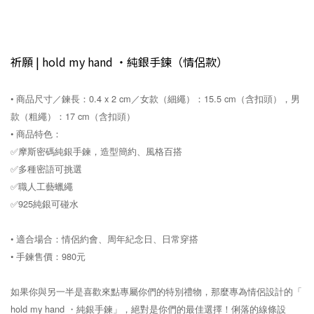
祈願 | hold my hand ・純銀手鍊（情侶款）
• 商品尺寸／鍊長：0.4 x 2 cm／女款（細繩）：15.5 cm（含扣頭），男
款（粗繩）：17 cm（含扣頭）
• 商品特色：
✅摩斯密碼純銀手鍊，造型簡約、風格百搭
✅多種密語可挑選
✅職人工藝蠟繩
✅925純銀可碰水
• 適合場合：情侶約會、周年紀念日、日常穿搭
• 手鍊售價：980元
如果你與另一半是喜歡來點專屬你們的特別禮物，那麼專為情侶設計的「
hold my hand ・純銀手鍊」，絕對是你們的最佳選擇！俐落的線條設