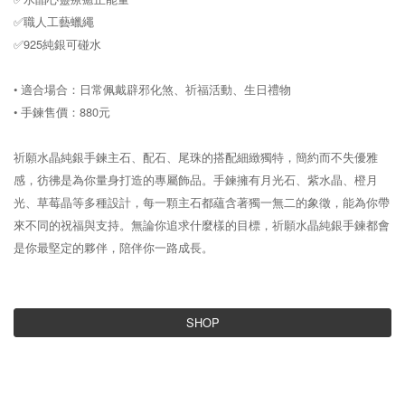
✅職人工藝蠟繩
✅925純銀可碰水
• 適合場合：日常佩戴辟邪化煞、祈福活動、生日禮物
• 手鍊售價：880元
祈願水晶純銀手鍊主石、配石、尾珠的搭配細緻獨特，簡約而不失優雅
感，彷彿是為你量身打造的專屬飾品。手鍊擁有月光石、紫水晶、橙月
光、草莓晶等多種設計，每一顆主石都蘊含著獨一無二的象徵，能為你帶
來不同的祝福與支持。無論你追求什麼樣的目標，祈願水晶純銀手鍊都會
是你最堅定的夥伴，陪伴你一路成長。
SHOP