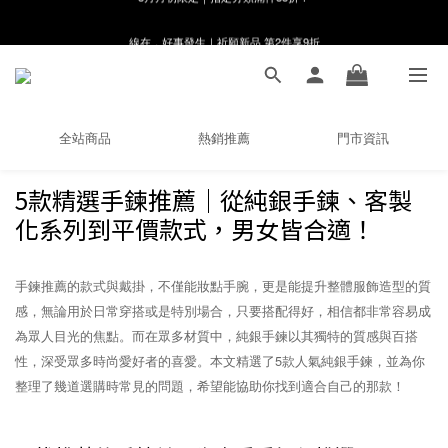
線在，好事發生｜祈願新品 第2件享9折
8月月初限定｜指定分類滿件88折！
🌸新會員限定🌸註冊送$100購物金
8月月初限定｜指定分類滿件88折！
全站商品
熱銷推薦
門市資訊
5款精選手鍊推薦｜從純銀手鍊、客製
化系列到平價款式，男女皆合適！
手鍊推薦的款式與戴掛，不僅能妝點手腕，更是能提升整體服飾造型的質
感，無論用於日常穿搭或是特別場合，只要搭配得好，相信都非常容易成
為眾人目光的焦點。而在眾多材質中，純銀手鍊以其獨特的質感與百搭
性，深受眾多時尚愛好者的喜愛。本文精選了5款人氣純銀手鍊，並為你
整理了幾道選購時常見的問題，希望能協助你找到適合自己的那款！