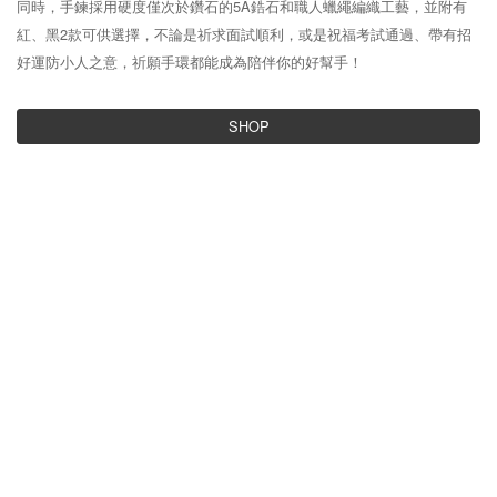
同時，手鍊採用硬度僅次於鑽石的5A鋯石和職人蠟繩編織工藝，並附有
紅、黑2款可供選擇，不論是祈求面試順利，或是祝福考試通過、帶有招
好運防小人之意，祈願手環都能成為陪伴你的好幫手！
SHOP