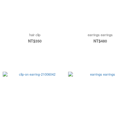
hair clip
earrings earrings
NT$350
NT$480