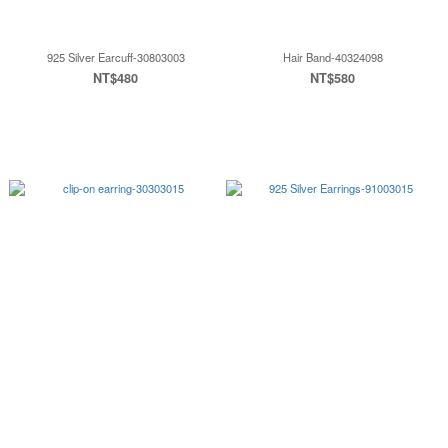
925 Silver Earcuff-30803003
Hair Band-40324098
NT$480
NT$580