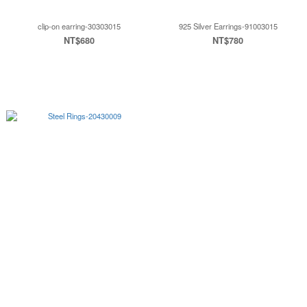
clip-on earring-30303015
925 Silver Earrings-91003015
NT$680
NT$780