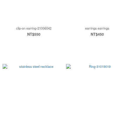
clip-on earring-21006042
earrings earrings
NT$550
NT$450