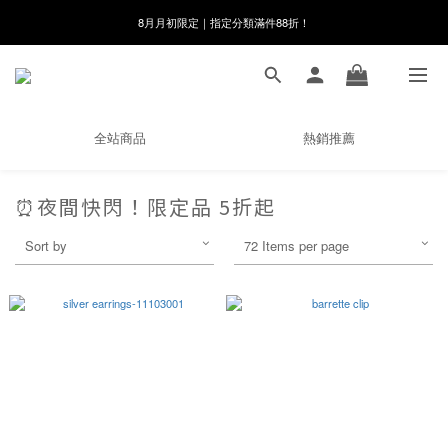
8月月初限定｜指定分類滿件88折！
8月月初限定｜指定分類滿件88折！
線在，好事發生｜祈願新品 第2件享9折
🌸新會員限定🌸註冊送$100購物金
全站商品
熱銷推薦
8月月初限定｜指定分類滿件88折！
⏰夜間快閃！限定品 5折起
Sort by
72 Items per page