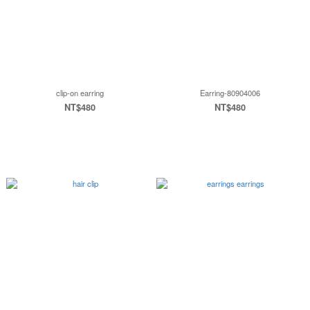
clip-on earring
Earring-80904006
NT$480
NT$480