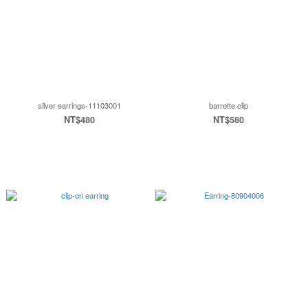
silver earrings-11103001
barrette clip
NT$480
NT$580