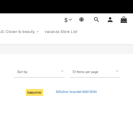
$
G: Closer to beauty.
vacanza Store List
Sort by
72 Items per page
對鍊款2件9折