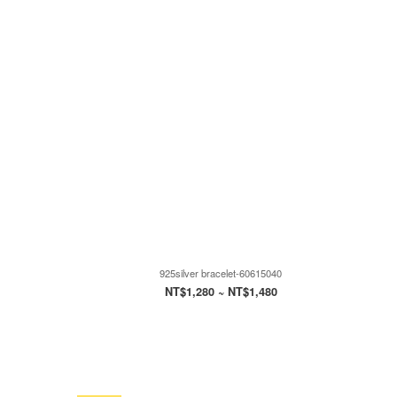
925silver bracelet-60615040
NT$1,280 ~ NT$1,480