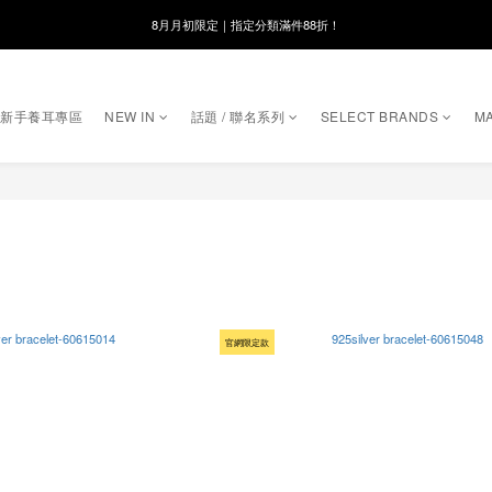
8月月初限定｜指定分類滿件88折！
線在，好事發生｜祈願新品 第2件享9折
🌸新會員限定🌸註冊送$100購物金
｜新手養耳專區
NEW IN
話題 / 聯名系列
SELECT BRANDS
MA
8月月初限定｜指定分類滿件88折！
官網限定款