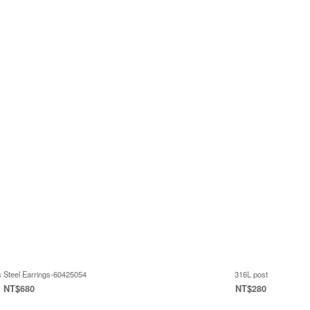
s Steel Earrings-60425054
316L post
NT$680
NT$280