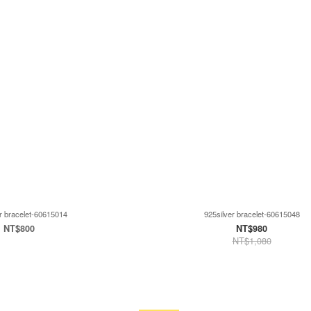
r bracelet-60615014
925silver bracelet-60615048
NT$800
NT$980
NT$1,080