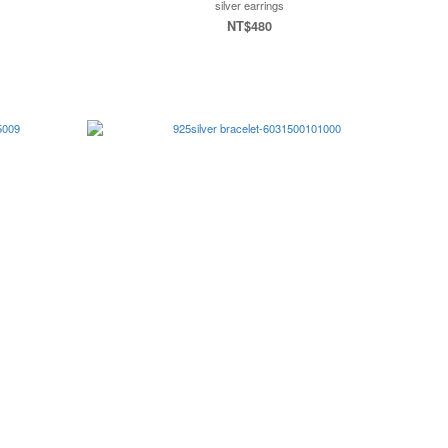
silver earrings
NT$480