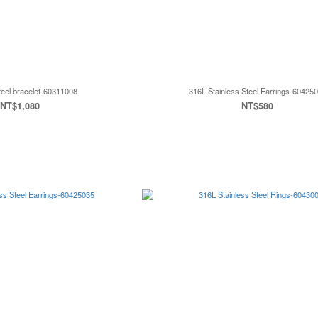
steel bracelet-60311008
316L Stainless Steel Earrings-60425
NT$1,080
NT$580