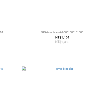
009
925silver bracelet-6031500101000
NT$1,104
NT$1,380