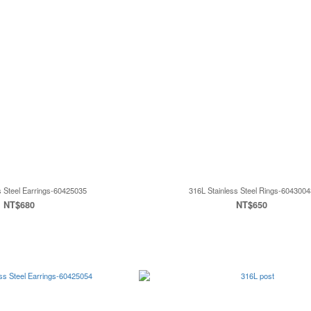
s Steel Earrings-60425035
316L Stainless Steel Rings-6043004
NT$680
NT$650