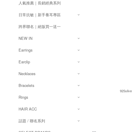
人氣推薦｜長銷經典系列
日常抗敏｜新手養耳專區
跨界聯名｜絕版買一送一
NEW IN
Earrings
Earclip
Necklaces
Bracelets
925silve
Rings
HAIR ACC
話題 / 聯名系列