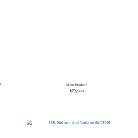
3
silver bracelet
NT$980