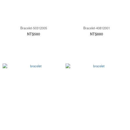
Bracelet-50312005
Bracelet-40812001
NT$580
NT$880