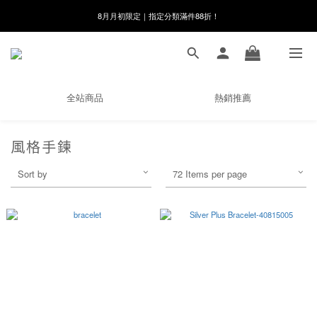
8月月初限定｜指定分類滿件88折！
8月月初限定｜指定分類滿件88折！
線在，好事發生｜祈願新品 第2件享9折
🌸新會員限定🌸註冊送$100購物金
全站商品
熱銷推薦
8月月初限定｜指定分類滿件88折！
風格手鍊
Sort by
72 Items per page