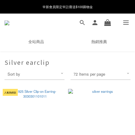
8月月初限定｜指定分類滿件88折！
🌸新會員限定🌸註冊送$100購物金
8月月初限定｜指定分類滿件88折！
全站商品
熱銷推薦
Silver earclip
Sort by
72 Items per page
人氣熱銷款