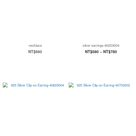
necklace
silver earrings-60203004
NT$880
NT$580 ~ NT$780