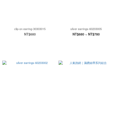
clip-on earring-30303015
silver earrings-60203005
NT$680
NT$680 ~ NT$780