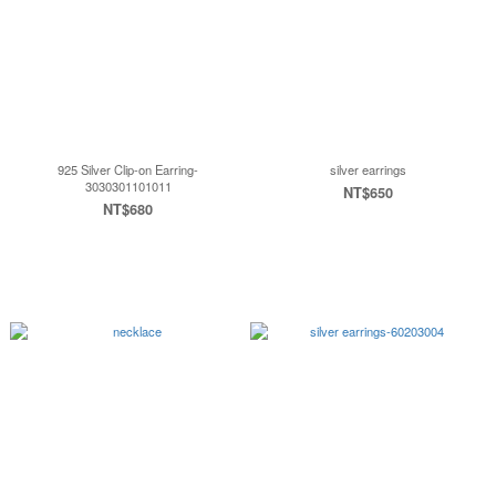
925 Silver Clip-on Earring-
silver earrings
3030301101011
NT$650
NT$680