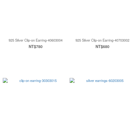
925 Silver Clip-on Earring-40603004
925 Silver Clip-on Earring-40703002
NT$780
NT$680