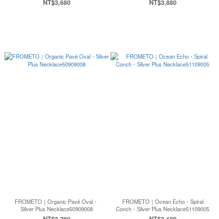
NT$3,680
NT$3,880
FROMETO｜Organic Pavé Oval・
FROMETO｜Ocean Echo・Spiral
Silver Plus Necklace50909008
Conch・Silver Plus Necklace51109005