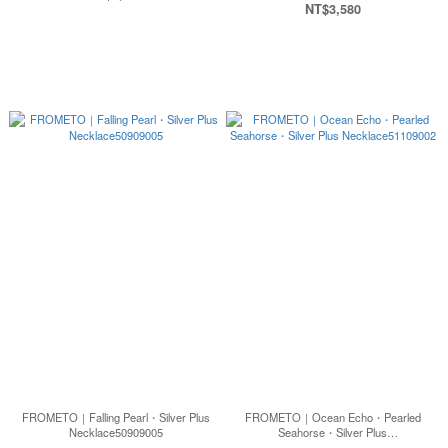
NT$3,580
FROMETO｜Falling Pearl・Silver Plus
FROMETO｜Ocean Echo・Pearled
Necklace50909005
Seahorse・Silver Plus
Necklace51109002