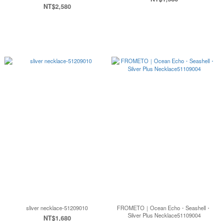
NT$2,580
sliver necklace-51209010
FROMETO｜Ocean Echo・Seashell・
Silver Plus Necklace51109004
NT$1,680