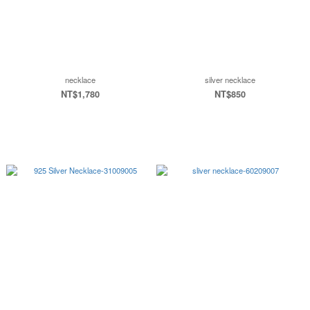
necklace
silver necklace
NT$1,780
NT$850