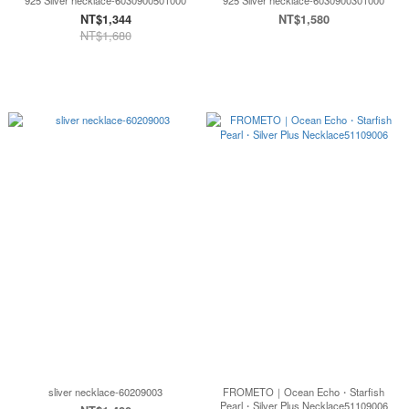
925 Silver necklace-6030900501000
925 Silver necklace-6030900301000
NT$1,344
NT$1,580
NT$1,680
sliver necklace-60209003
FROMETO｜Ocean Echo・Starfish
Pearl・Silver Plus Necklace51109006