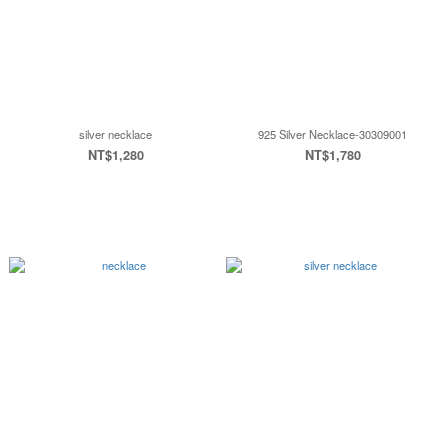
silver necklace
925 Silver Necklace-30309001
NT$1,280
NT$1,780