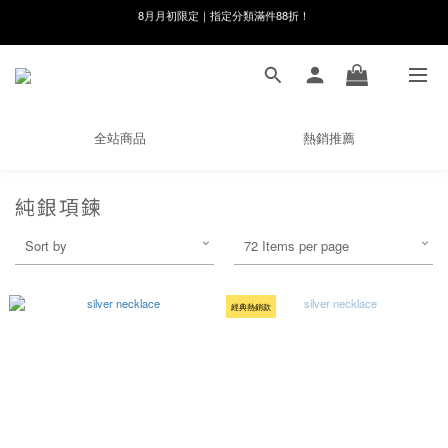
8月月初限定｜指定分類滿件88折！
線在，好事發生｜祈願新品 第2件享9折
🌸新會員限定🌸註冊送$100購物金
8月月初限定｜指定分類滿件88折！
全站商品
熱銷推薦
純銀項鍊
Sort by
72 Items per page
經典熱銷款