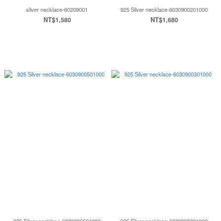
sliver necklace-60209001
925 Silver necklace-6030900201000
NT$1,580
NT$1,680