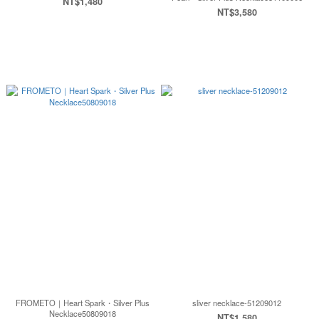
NT$1,480
NT$3,580
FROMETO｜Heart Spark・Silver Plus
sliver necklace-51209012
Necklace50809018
NT$1,580