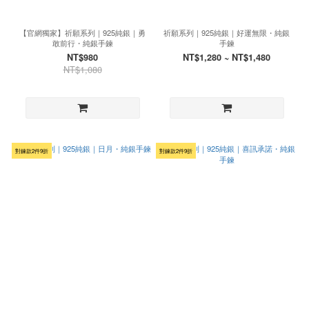
【官網獨家】祈願系列｜925純銀｜勇
祈願系列｜925純銀｜好運無限・純銀
敢前行・純銀手鍊
手鍊
NT$980
NT$1,280 ~ NT$1,480
NT$1,080
對鍊款2件9折
對鍊款2件9折