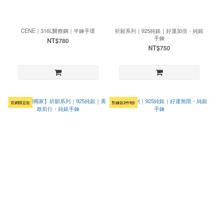
CENE｜316L醫療鋼｜半鍊手環
祈願系列｜925純銀｜好運加倍・純銀
手鍊
NT$780
NT$750
官網限定款
對鍊款2件9折