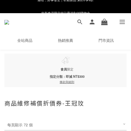
8月月初限定｜指定分類滿件88折！
🌸新會員限定🌸註冊送$100購物金
8月月初限定｜指定分類滿件88折！
全站商品
熱銷推薦
門市資訊
會員
限定
指定分類：即減 NT$300
條款與細則
商品維修補償折價券-王冠玟
每頁顯示 72 個