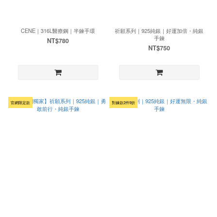
CENE｜316L醫療鋼｜半鍊手環
祈願系列｜925純銀｜好運加倍・純銀
手鍊
NT$780
NT$750
官網限定款
對鍊款2件9折