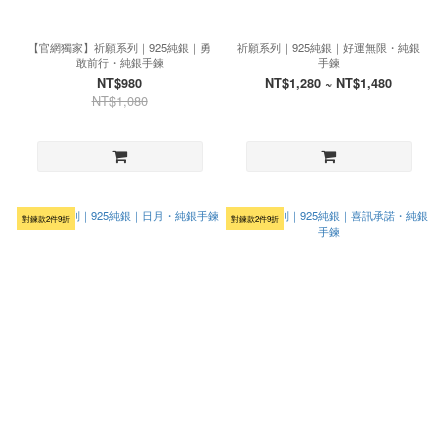
【官網獨家】祈願系列｜925純銀｜勇
祈願系列｜925純銀｜好運無限・純銀
敢前行・純銀手鍊
手鍊
NT$980
NT$1,280 ~ NT$1,480
NT$1,080
對鍊款2件9折
對鍊款2件9折