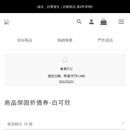
8月月初限定｜指定分類滿件88折！
🌸新會員限定🌸註冊送$100購物金
8月月初限定｜指定分類滿件88折！
全站商品
熱銷推薦
門市資訊
會員
限定
指定分類：即減 NT$1,080
條款與細則
商品保固折價券-白可欣
每頁顯示 72 個