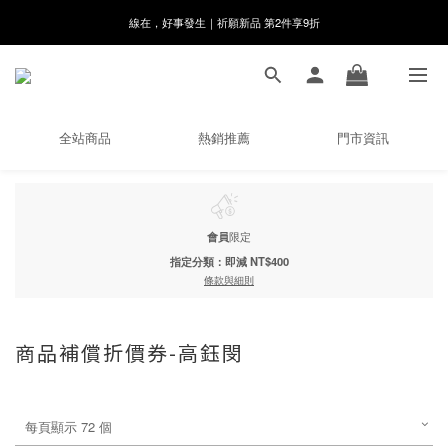
8月月初限定｜指定分類滿件88折！
🌸新會員限定🌸註冊送$100購物金
8月月初限定｜指定分類滿件88折！
全站商品
熱銷推薦
門市資訊
會員
限定
指定分類：即減 NT$400
條款與細則
商品補償折價券-高鈺閔
每頁顯示 72 個