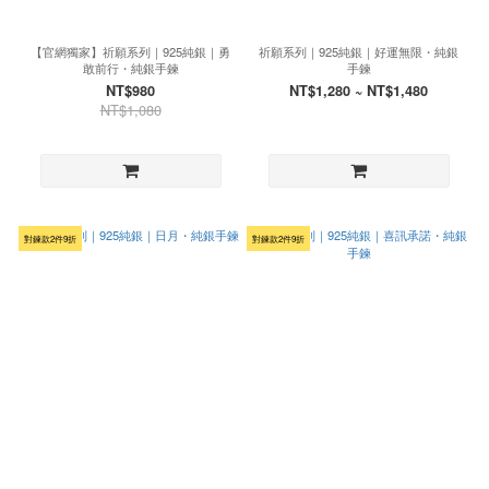
【官網獨家】祈願系列｜925純銀｜勇
祈願系列｜925純銀｜好運無限・純銀
敢前行・純銀手鍊
手鍊
NT$980
NT$1,280 ~ NT$1,480
NT$1,080
對鍊款2件9折
對鍊款2件9折