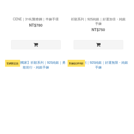
CENE｜316L醫療鋼｜半鍊手環
祈願系列｜925純銀｜好運加倍・純銀
手鍊
NT$780
NT$750
官網限定款
對鍊款2件9折