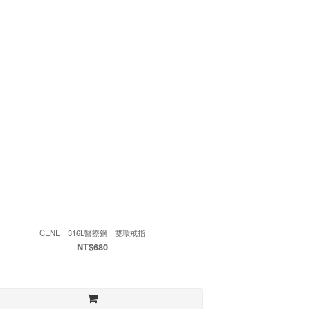
CENE｜316L醫療鋼｜雙環戒指
NT$680