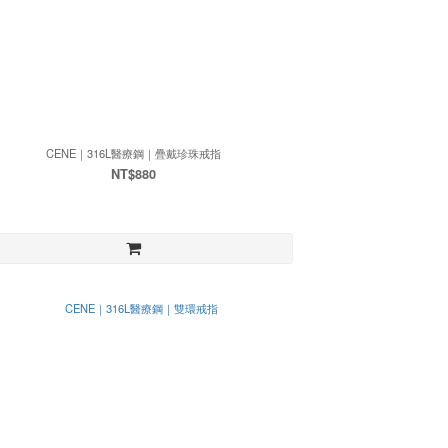
CENE｜316L醫療鋼｜疊戴珍珠戒指
NT$880