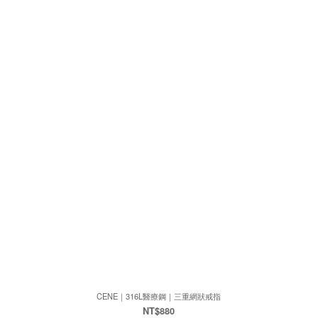
CENE｜316L醫療鋼｜三重網狀戒指
NT$880