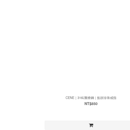
CENE｜316L醫療鋼｜點狀珍珠戒指
NT$850