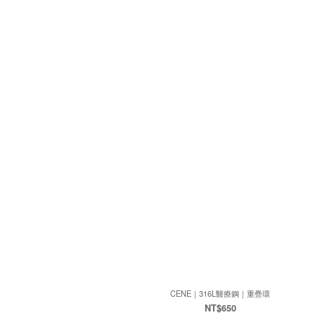
CENE｜316L醫療鋼｜重疊環
NT$650