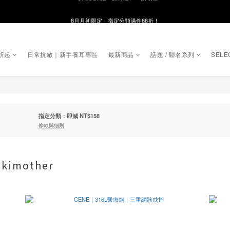
8月月初限定｜指定分類滿件88折！
8月月初限定｜指定分類滿件88折！
線在，好事發生｜祈願新品 第2件享9折
折起
日常抗敏｜新手養耳專區
最新商品
話題 / 聯名系列
SELE
🌸新會員限定🌸註冊送$100購物金
8月月初限定｜指定分類滿件88折！
指定分類：即減 NT$158
條款與細則
imother