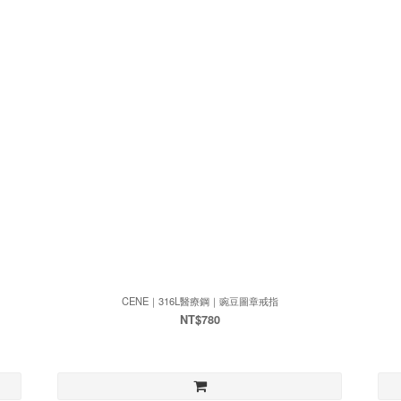
CENE｜316L醫療鋼｜豌豆圖章戒指
NT$780