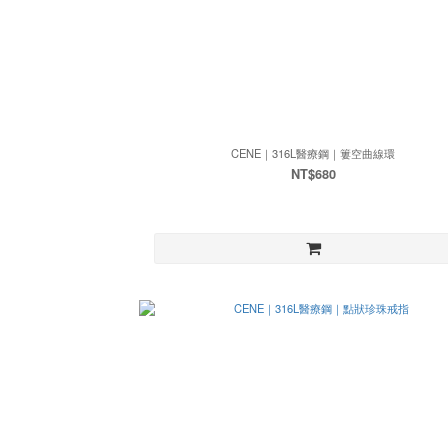
CENE｜316L醫療鋼｜簍空曲線環
NT$680