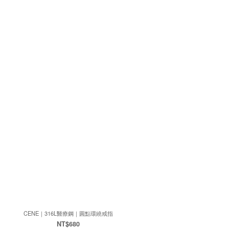
CENE｜316L醫療鋼｜圓點環繞戒指
NT$680