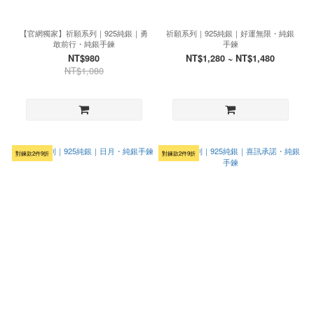
【官網獨家】祈願系列｜925純銀｜勇
祈願系列｜925純銀｜好運無限・純銀
敢前行・純銀手鍊
手鍊
NT$980
NT$1,280 ~ NT$1,480
NT$1,080
對鍊款2件9折
對鍊款2件9折