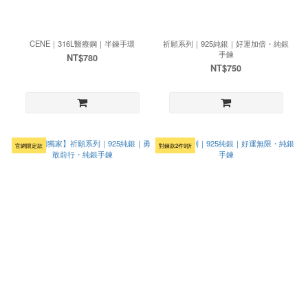
CENE｜316L醫療鋼｜半鍊手環
祈願系列｜925純銀｜好運加倍・純銀
手鍊
NT$780
NT$750
官網限定款
對鍊款2件9折