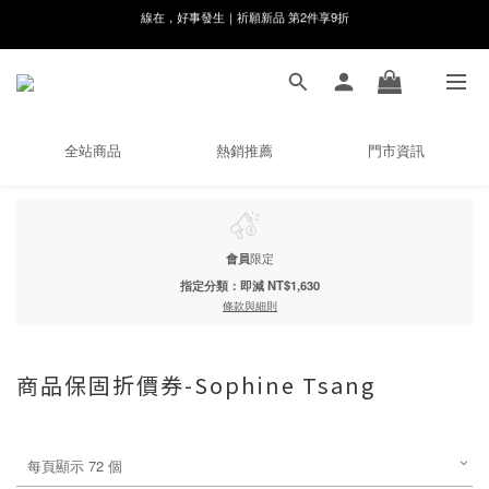
8月月初限定｜指定分類滿件88折！
🌸新會員限定🌸註冊送$100購物金
8月月初限定｜指定分類滿件88折！
全站商品
熱銷推薦
門市資訊
會員
限定
指定分類：即減 NT$1,630
條款與細則
商品保固折價券-Sophine Tsang
每頁顯示 72 個