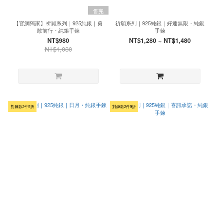
售完
【官網獨家】祈願系列｜925純銀｜勇
祈願系列｜925純銀｜好運無限・純銀
敢前行・純銀手鍊
手鍊
NT$980
NT$1,280 ~ NT$1,480
NT$1,080
對鍊款2件9折
對鍊款2件9折