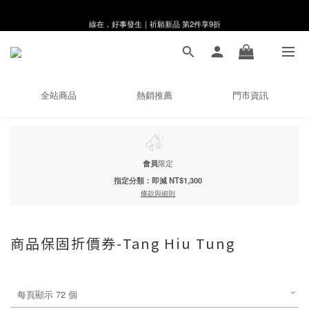
線在，好事發生｜祈願新品 第2件享9折
8月月初限定｜指定分類滿件88折！
🌸新會員限定🌸註冊送$100購物金
8月月初限定｜指定分類滿件88折！
全站商品
熱銷推薦
門市資訊
會員
限定
指定分類：即減 NT$1,300
條款與細則
商品保固折價券-Tang Hiu Tung
每頁顯示 72 個