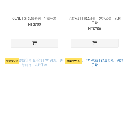
CENE｜316L醫療鋼｜半鍊手環
祈願系列｜925純銀｜好運加倍・純銀
手鍊
NT$780
NT$750
官網限定款
對鍊款2件9折