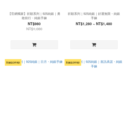
【官網獨家】祈願系列｜925純銀｜勇
祈願系列｜925純銀｜好運無限・純銀
敢前行・純銀手鍊
手鍊
NT$980
NT$1,280 ~ NT$1,480
NT$1,080
對鍊款2件9折
對鍊款2件9折