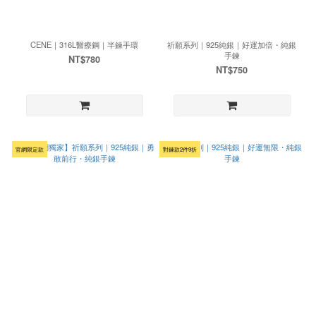
CENE｜316L醫療鋼｜半鍊手環
祈願系列｜925純銀｜好運加倍・純銀
手鍊
NT$780
NT$750
官網限定款
對鍊款2件9折