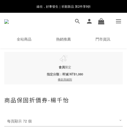
8月月初限定｜指定分類滿件88折！
🌸新會員限定🌸註冊送$100購物金
8月月初限定｜指定分類滿件88折！
全站商品
熱銷推薦
門市資訊
會員
限定
指定分類：即減 NT$1,080
條款與細則
商品保固折價券-楊千怡
每頁顯示 72 個