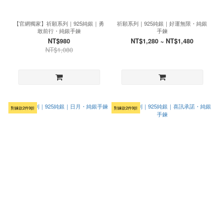
【官網獨家】祈願系列｜925純銀｜勇
祈願系列｜925純銀｜好運無限・純銀
敢前行・純銀手鍊
手鍊
NT$980
NT$1,280 ~ NT$1,480
NT$1,080
對鍊款2件9折
對鍊款2件9折