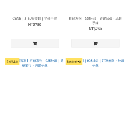
CENE｜316L醫療鋼｜半鍊手環
祈願系列｜925純銀｜好運加倍・純銀
手鍊
NT$780
NT$750
官網限定款
對鍊款2件9折