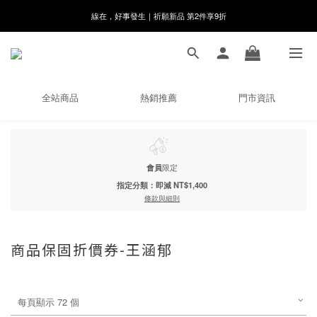
8月月初限定｜指定分類滿件88折！
🌸新會員限定🌸註冊送$100購物金
8月月初限定｜指定分類滿件88折！
全站商品
熱銷推薦
門市資訊
會員
限定
指定分類：即減 NT$1,400
條款與細則
商品保固折價券-王涵郁
每頁顯示 72 個