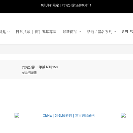
線在，好事發生｜祈願新品 第2件享9折
8月月初限定｜指定分類滿件88折！
🌸新會員限定🌸註冊送$100購物金
折起
日常抗敏｜新手養耳專區
最新商品
話題 / 聯名系列
SELE
8月月初限定｜指定分類滿件88折！
指定分類：即減 NT$150
條款與細則