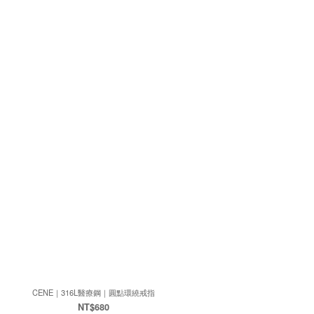
CENE｜316L醫療鋼｜圓點環繞戒指
NT$680