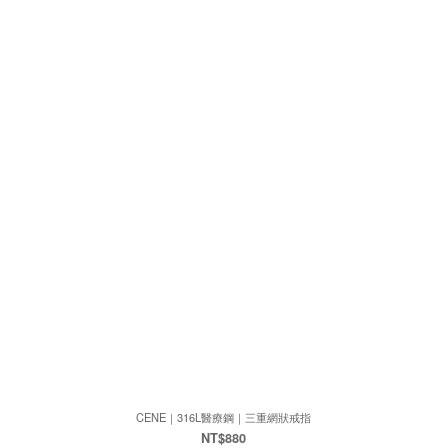
CENE｜316L醫療鋼｜三重網狀戒指
NT$880