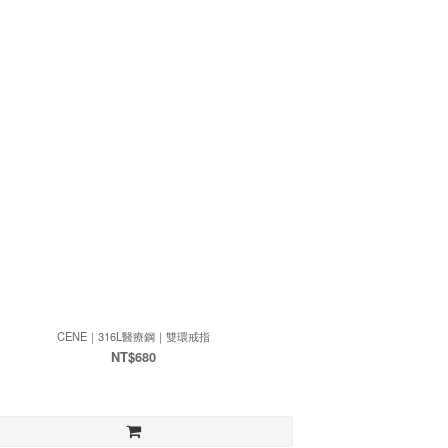
CENE｜316L醫療鋼｜雙環戒指
NT$680