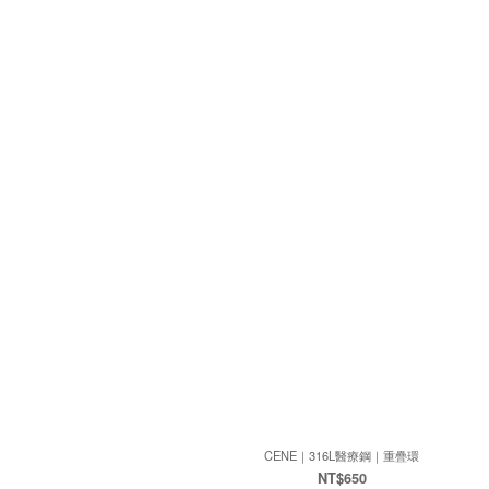
CENE｜316L醫療鋼｜重疊環
NT$650