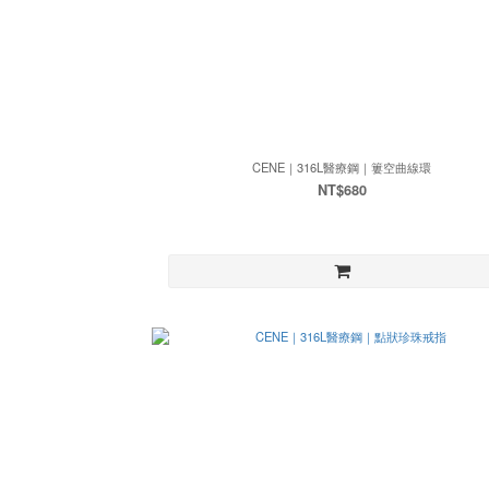
CENE｜316L醫療鋼｜簍空曲線環
NT$680