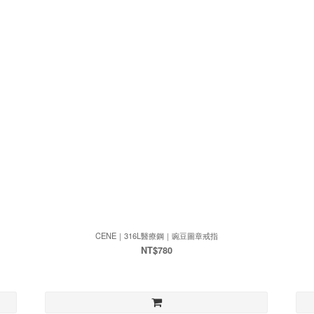
CENE｜316L醫療鋼｜豌豆圖章戒指
NT$780