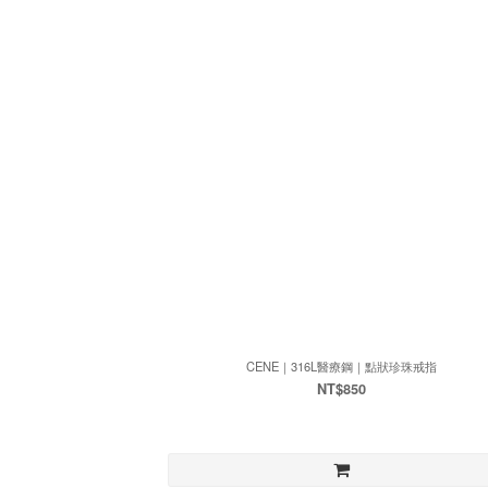
CENE｜316L醫療鋼｜點狀珍珠戒指
NT$850