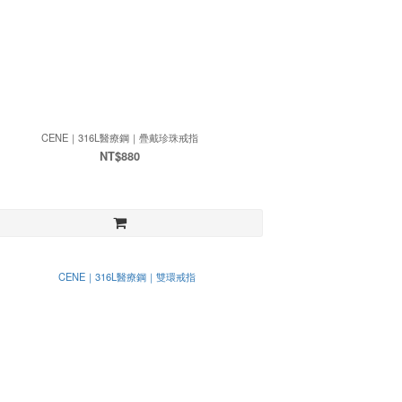
CENE｜316L醫療鋼｜疊戴珍珠戒指
NT$880