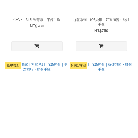
CENE｜316L醫療鋼｜半鍊手環
祈願系列｜925純銀｜好運加倍・純銀
手鍊
NT$780
NT$750
官網限定款
對鍊款2件9折