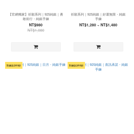
【官網獨家】祈願系列｜925純銀｜勇
祈願系列｜925純銀｜好運無限・純銀
敢前行・純銀手鍊
手鍊
NT$980
NT$1,280 ~ NT$1,480
NT$1,080
對鍊款2件9折
對鍊款2件9折