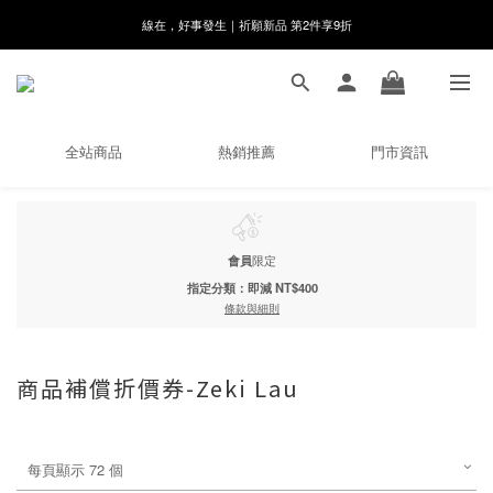
8月月初限定｜指定分類滿件88折！
🌸新會員限定🌸註冊送$100購物金
8月月初限定｜指定分類滿件88折！
全站商品
熱銷推薦
門市資訊
會員
限定
指定分類：即減 NT$400
條款與細則
商品補償折價券-Zeki Lau
每頁顯示 72 個