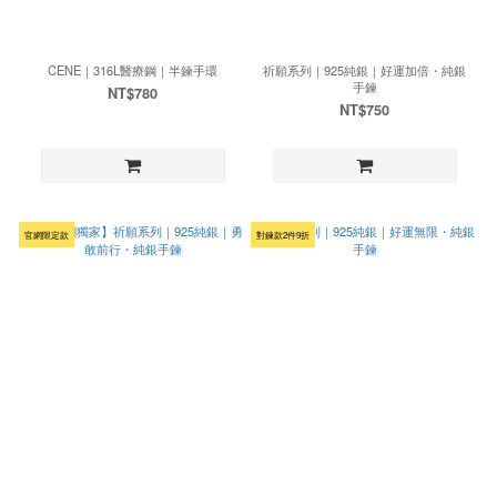
CENE｜316L醫療鋼｜半鍊手環
祈願系列｜925純銀｜好運加倍・純銀
手鍊
NT$780
NT$750
官網限定款
對鍊款2件9折