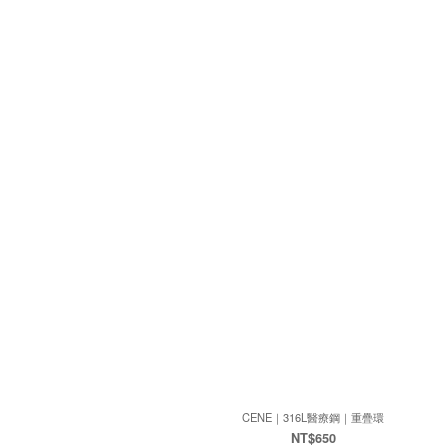
CENE｜316L醫療鋼｜重疊環
NT$650