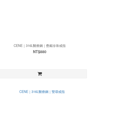
CENE｜316L醫療鋼｜疊戴珍珠戒指
NT$880