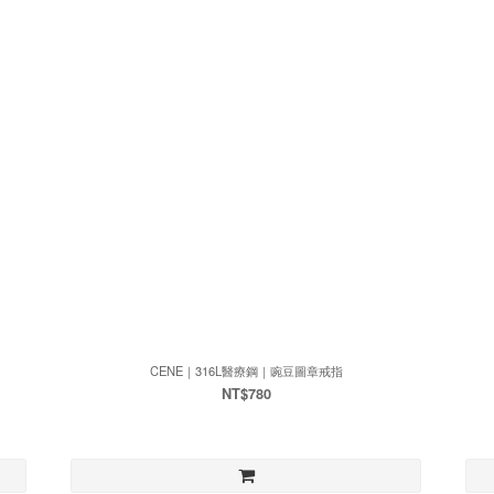
CENE｜316L醫療鋼｜豌豆圖章戒指
NT$780