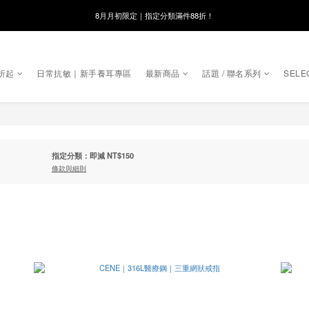
8月月初限定｜指定分類滿件88折！
線在，好事發生｜祈願新品 第2件享9折
🌸新會員限定🌸註冊送$100購物金
折起
日常抗敏｜新手養耳專區
最新商品
話題 / 聯名系列
SELE
8月月初限定｜指定分類滿件88折！
指定分類：即減 NT$150
條款與細則