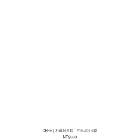
CENE｜316L醫療鋼｜三重網狀戒指
NT$880