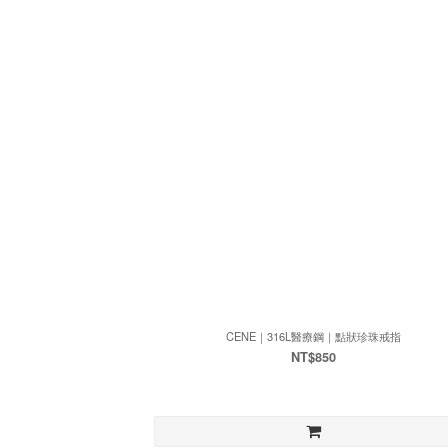
CENE｜316L醫療鋼｜點狀珍珠戒指
NT$850