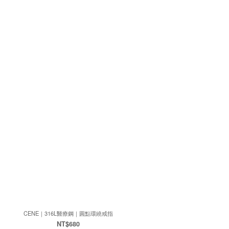
CENE｜316L醫療鋼｜圓點環繞戒指
NT$680