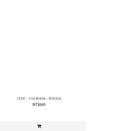
CENE｜316L醫療鋼｜雙環戒指
NT$680