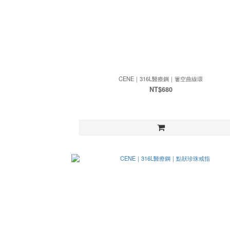
CENE｜316L醫療鋼｜簍空曲線環
NT$680