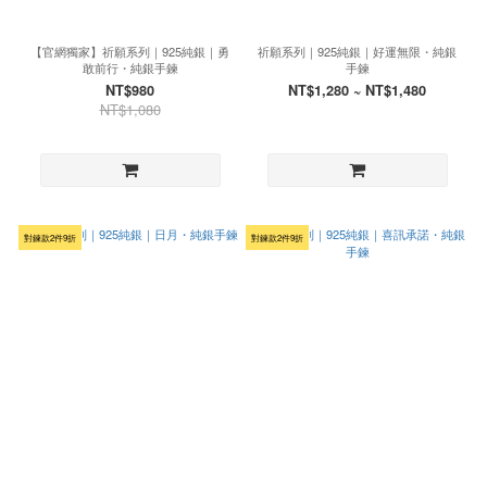
【官網獨家】祈願系列｜925純銀｜勇
祈願系列｜925純銀｜好運無限・純銀
敢前行・純銀手鍊
手鍊
NT$980
NT$1,280 ~ NT$1,480
NT$1,080
對鍊款2件9折
對鍊款2件9折