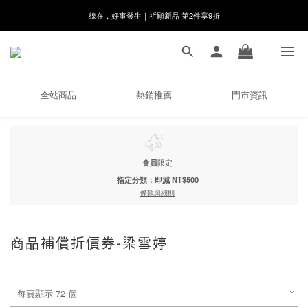
8月月初限定｜指定分類滿件88折！
🌸新會員限定🌸註冊送$100購物金
8月月初限定｜指定分類滿件88折！
全站商品
熱銷推薦
門市資訊
會員
限定
指定分類：即減 NT$500
條款與細則
商品補償折價券-梁雪婷
每頁顯示 72 個