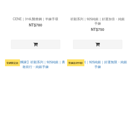
CENE｜316L醫療鋼｜半鍊手環
祈願系列｜925純銀｜好運加倍・純銀
手鍊
NT$780
NT$750
官網限定款
對鍊款2件9折