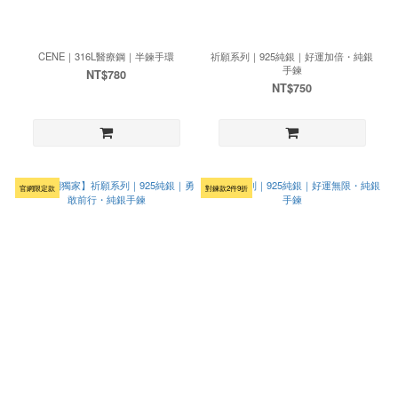
CENE｜316L醫療鋼｜半鍊手環
祈願系列｜925純銀｜好運加倍・純銀
手鍊
NT$780
NT$750
官網限定款
對鍊款2件9折