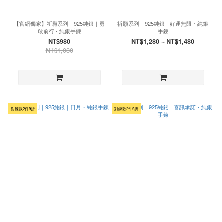
【官網獨家】祈願系列｜925純銀｜勇
祈願系列｜925純銀｜好運無限・純銀
敢前行・純銀手鍊
手鍊
NT$980
NT$1,280 ~ NT$1,480
NT$1,080
對鍊款2件9折
對鍊款2件9折