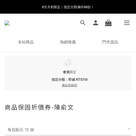
8月月初限定｜指定分類滿件88折！
線在，好事發生｜祈願新品 第2件享9折
🌸新會員限定🌸註冊送$100購物金
8月月初限定｜指定分類滿件88折！
全站商品
熱銷推薦
門市資訊
會員
限定
指定分類：即減 NT$750
條款與細則
商品保固折價券-陳俞文
每頁顯示 72 個