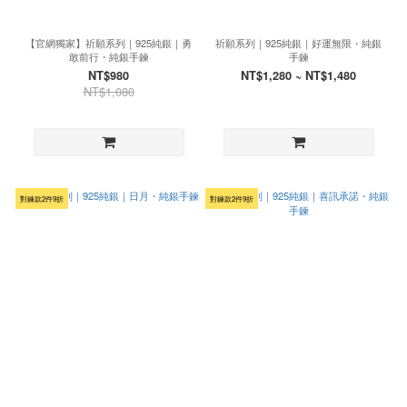
【官網獨家】祈願系列｜925純銀｜勇
祈願系列｜925純銀｜好運無限・純銀
敢前行・純銀手鍊
手鍊
NT$980
NT$1,280 ~ NT$1,480
NT$1,080
對鍊款2件9折
對鍊款2件9折