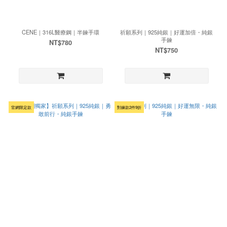
CENE｜316L醫療鋼｜半鍊手環
祈願系列｜925純銀｜好運加倍・純銀
手鍊
NT$780
NT$750
官網限定款
對鍊款2件9折