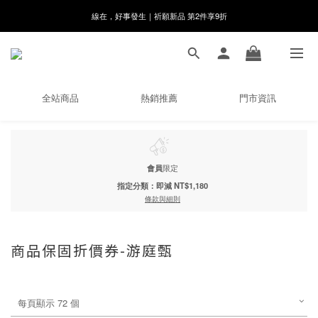
8月月初限定｜指定分類滿件88折！
🌸新會員限定🌸註冊送$100購物金
8月月初限定｜指定分類滿件88折！
全站商品
熱銷推薦
門市資訊
會員
限定
指定分類：即減 NT$1,180
條款與細則
商品保固折價券-游庭甄
每頁顯示 72 個