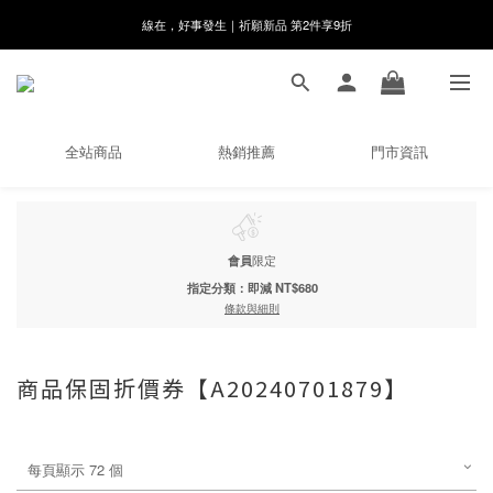
8月月初限定｜指定分類滿件88折！
🌸新會員限定🌸註冊送$100購物金
8月月初限定｜指定分類滿件88折！
全站商品
熱銷推薦
門市資訊
會員
限定
指定分類：即減 NT$680
條款與細則
商品保固折價券【A20240701879】
每頁顯示 72 個