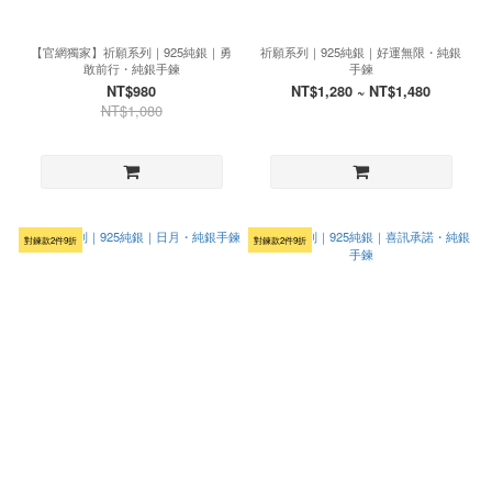
【官網獨家】祈願系列｜925純銀｜勇
祈願系列｜925純銀｜好運無限・純銀
敢前行・純銀手鍊
手鍊
NT$980
NT$1,280 ~ NT$1,480
NT$1,080
對鍊款2件9折
對鍊款2件9折