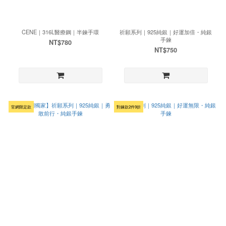
CENE｜316L醫療鋼｜半鍊手環
祈願系列｜925純銀｜好運加倍・純銀
手鍊
NT$780
NT$750
官網限定款
對鍊款2件9折