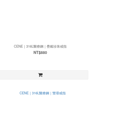
CENE｜316L醫療鋼｜疊戴珍珠戒指
NT$880