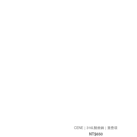
CENE｜316L醫療鋼｜重疊環
NT$650