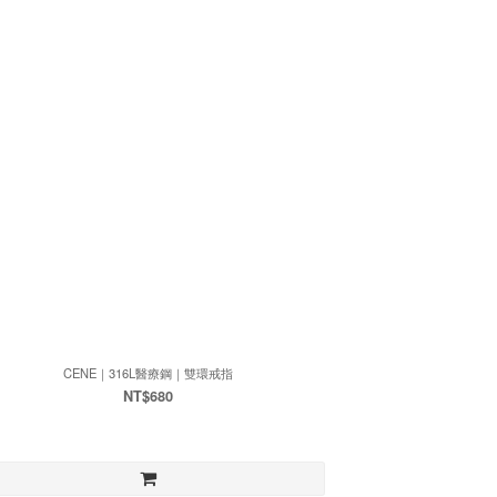
CENE｜316L醫療鋼｜雙環戒指
NT$680