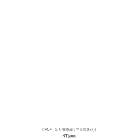
CENE｜316L醫療鋼｜三重網狀戒指
NT$880