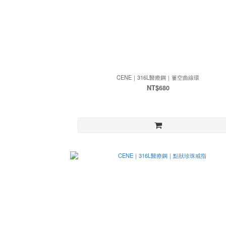
CENE｜316L醫療鋼｜簍空曲線環
NT$680