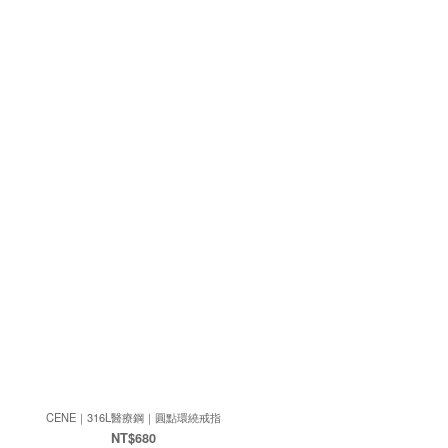
CENE｜316L醫療鋼｜圓點環繞戒指
NT$680