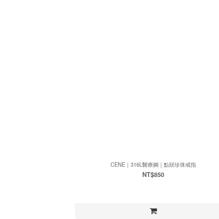
CENE｜316L醫療鋼｜點狀珍珠戒指
NT$850