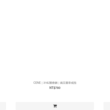
CENE｜316L醫療鋼｜豌豆圖章戒指
NT$780