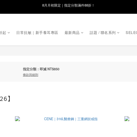
線在，好事發生｜祈願新品 第2件享9折
8月月初限定｜指定分類滿件88折！
🌸新會員限定🌸註冊送$100購物金
折起
日常抗敏｜新手養耳專區
最新商品
話題 / 聯名系列
SELE
8月月初限定｜指定分類滿件88折！
指定分類：即減 NT$850
條款與細則
26】