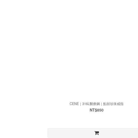
CENE｜316L醫療鋼｜點狀珍珠戒指
NT$850