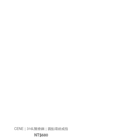
CENE｜316L醫療鋼｜圓點環繞戒指
NT$680