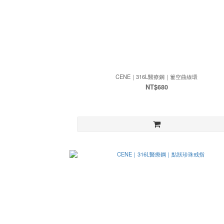
CENE｜316L醫療鋼｜簍空曲線環
NT$680