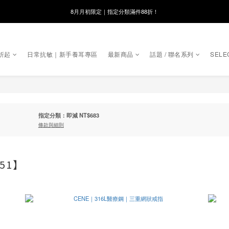
8月月初限定｜指定分類滿件88折！
8月月初限定｜指定分類滿件88折！
線在，好事發生｜祈願新品 第2件享9折
折起
日常抗敏｜新手養耳專區
最新商品
話題 / 聯名系列
SELE
🌸新會員限定🌸註冊送$100購物金
8月月初限定｜指定分類滿件88折！
指定分類：即減 NT$683
條款與細則
51】