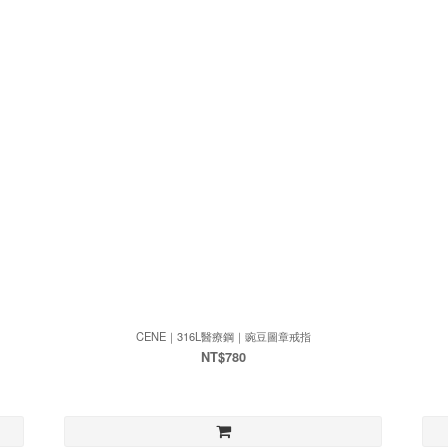
CENE｜316L醫療鋼｜豌豆圖章戒指
NT$780