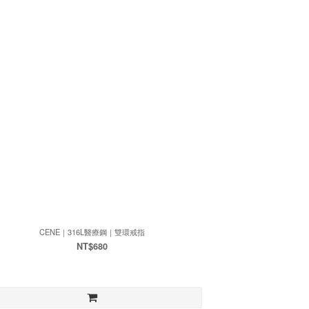
CENE｜316L醫療鋼｜雙環戒指
NT$680